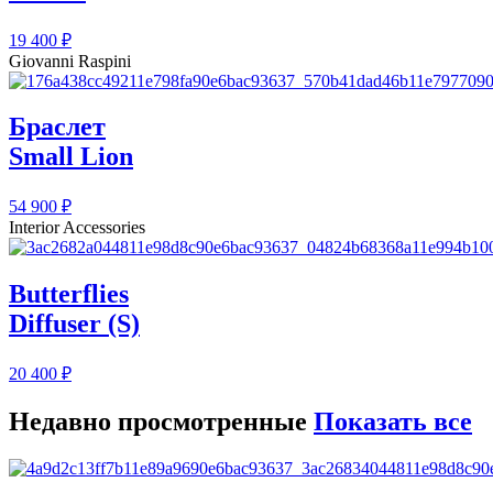
19 400
₽
Giovanni Raspini
Браслет
Small Lion
54 900
₽
Interior Accessories
Butterflies
Diffuser (S)
20 400
₽
Недавно просмотренные
Показать все