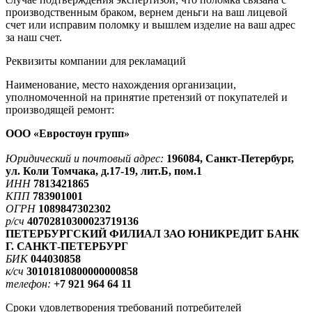
производственным браком, вернем деньги на ваш лицевой
счет или исправим поломку и вышлем изделие на ваш адрес
за наш счет.
Реквизиты компании для рекламаций
Наименование, место нахождения организации,
уполномоченной на принятие претензий от покупателей и
производящей ремонт:
ООО «Евростоун групп»
Юридический и почтовый адрес:
196084, Санкт-Петербург,
ул. Коли Томчака, д.17-19, лит.Б, пом.1
ИНН
7813421865
КПП
783901001
ОГРН
1089847302302
р/сч
40702810300023719136
ПЕТЕРБУРГСКИЙ ФИЛИАЛ ЗАО ЮНИКРЕДИТ БАНК
Г. САНКТ-ПЕТЕРБУРГ
БИК
044030858
к/сч
30101810800000000858
телефон:
+7 921 964 64 11
Сроки удовлетворения требований потребителей