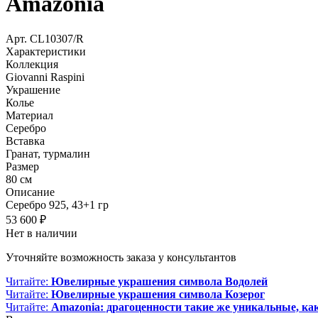
Amazonia
Арт.
CL10307/R
Характеристики
Коллекция
Giovanni Raspini
Украшение
Колье
Материал
Серебро
Вставка
Гранат, турмалин
Размер
80 см
Описание
Серебро 925, 43+1 гр
53 600
₽
Нет в наличии
Уточняйте возможность заказа у консультантов
Читайте:
Ювелирные украшения символа Водолей
Читайте:
Ювелирные украшения символа Козерог
Читайте:
Amazonia: драгоценности такие же уникальные, ка