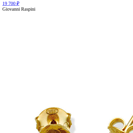
19 700
₽
Giovanni Raspini