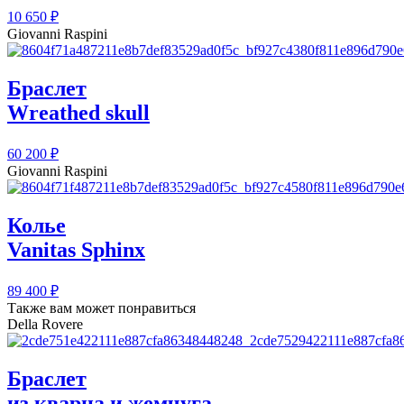
10 650
₽
Giovanni Raspini
Браслет
Wreathed skull
60 200
₽
Giovanni Raspini
Колье
Vanitas Sphinx
89 400
₽
Также вам может понравиться
Della Rovere
Браслет
из кварца и жемчуга