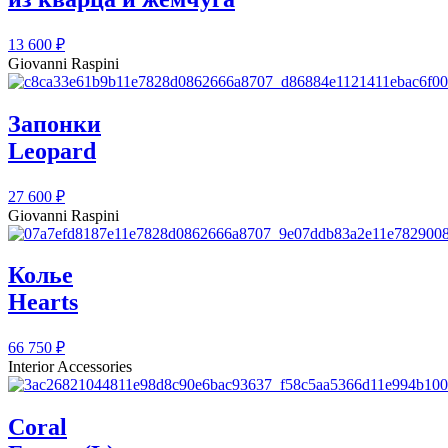
13 600
₽
Giovanni Raspini
Запонки
Leopard
27 600
₽
Giovanni Raspini
Колье
Hearts
66 750
₽
Interior Accessories
Coral