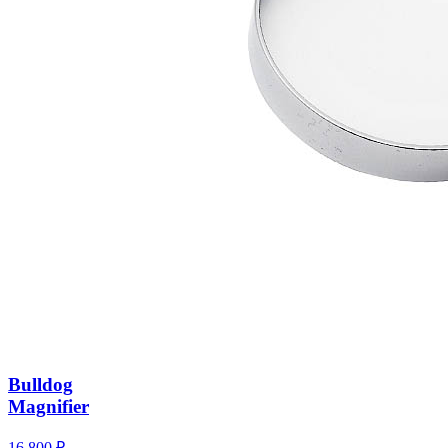
Bulldog
Magnifier
16 800
₽