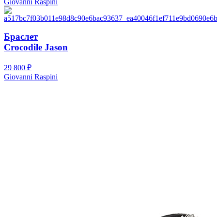
Giovanni Raspini
Браслет
Crocodile Jason
29 800
₽
Giovanni Raspini